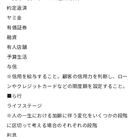
約定返済
ヤミ金
有価証券
融資
有人店舗
予算生活
与信
※信用を給与すること。顧客の信用力を判断し、ロー
ンやクレジットカードなどの限度額を設定すること。
■ら行
ライフステージ
※人の一生における加齢に伴う変化をいくつかの段階
に区切って考える場合のそれぞれの段階
利息