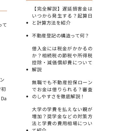
【完全解説】遅延損害金は
いつから発生する？起算日
と計算方法を紹介
って
不動産登記の構造って何？
借入金には税金がかかるの
か？相続税の節税や所得税
控除・減価償却費について
解説
ン
無職でも不動産担保ローン
で初
でお金は借りられる？審査
のしやすさを徹底解説！
Da
大学の学費を払えない親が
増加？奨学金などの対策方
法と学費の費用相場につい
て紹介