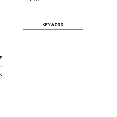
KEYWORD
、
ア
ト
ス