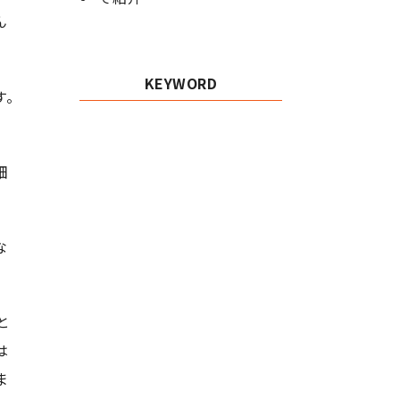
ん
KEYWORD
す。
畑
な
と
は
ま