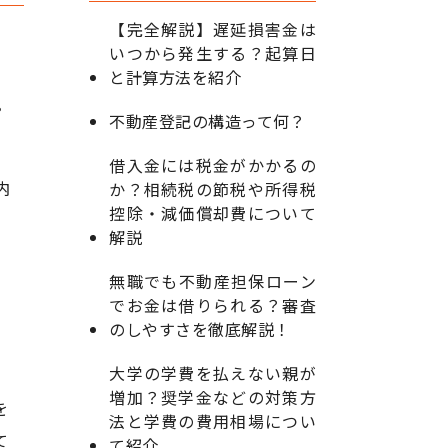
【完全解説】遅延損害金は
いつから発生する？起算日
と計算方法を紹介
。
不動産登記の構造って何？
借入金には税金がかかるの
内
か？相続税の節税や所得税
控除・減価償却費について
、
解説
無職でも不動産担保ローン
でお金は借りられる？審査
のしやすさを徹底解説！
大学の学費を払えない親が
増加？奨学金などの対策方
を
法と学費の費用相場につい
て
て紹介